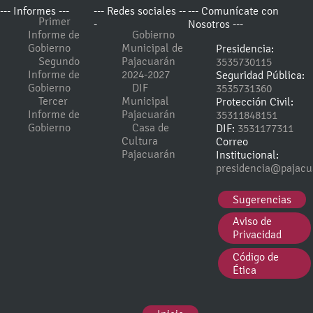
--- Informes ---
--- Redes sociales --
--- Comunícate con
Primer
-
Nosotros ---
Informe de
Gobierno
Gobierno
Municipal de
Presidencia:
Segundo
Pajacuarán
3535730115
Informe de
2024-2027
Seguridad Pública:
Gobierno
DIF
3535731360
Tercer
Municipal
Protección Civil:
Informe de
Pajacuarán
35311848151
Gobierno
Casa de
DIF:
3531177311
Cultura
Correo
Pajacuarán
Institucional:
presidencia@pajacu
Sugerencias
Aviso de
Privacidad
Código de
Ética