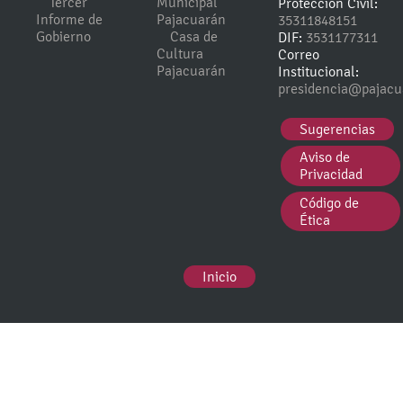
Tercer
Municipal
Protección Civil:
Informe de
Pajacuarán
35311848151
Gobierno
Casa de
DIF:
3531177311
Cultura
Correo
Pajacuarán
Institucional:
presidencia@pajacu
Sugerencias
Aviso de
Privacidad
Código de
Ética
Inicio