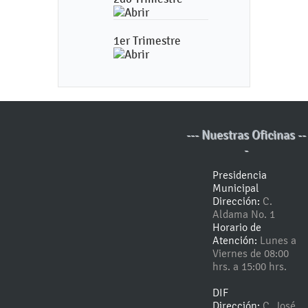
1er Trimestre
--- Nuestras Oficinas --
-
Presidencia
Municipal
Dirección:
C.
Aldama No. 1
Horario de
Atención:
Lunes a
Viernes de 08:00
hrs. a 15:00 hrs.
DIF
Dirección:
C. José