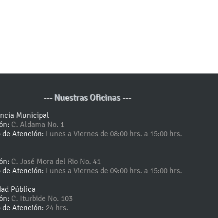
--- Nuestras Oficinas ---
encia Municipal
ión:
C. Aldama No. 1
o de Atención:
Lunes a Viernes de 08:00 hrs. a 15:00 hrs.
ión:
C. José Mora del Rio No. 41
o de Atención:
Lunes a Viernes de 09:00 hrs. a 15:00 hrs.
dad Pública
ión:
C. Iturbide No. 103
o de Atención:
24 hrs.