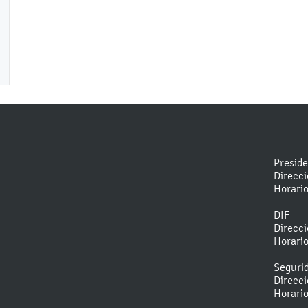
Presid
Direcc
Horari
DIF
Direcc
Horari
Seguri
Direcc
Horari