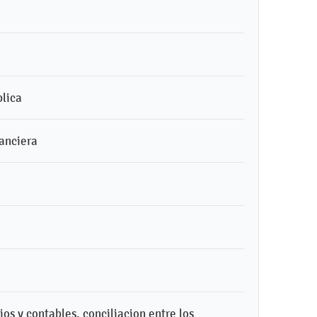
blica
nanciera
ios y contables, conciliacion entre los