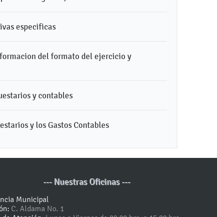
ivas especificas
nformacion del formato del ejercicio y
uestarios y contables
uestarios y los Gastos Contables
--- Nuestras Oficinas ---
encia Municipal
ión:
C. Aldama No. 1