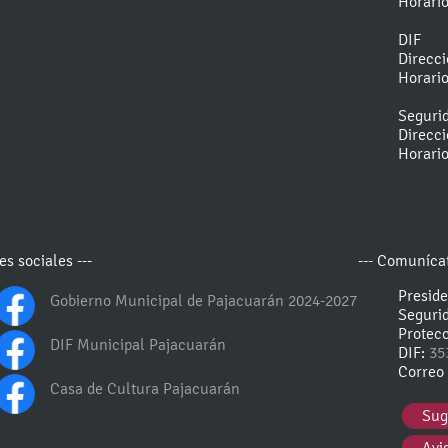
Horari
DIF
Direcc
Horari
Seguri
Direcc
Horari
es sociales ---
--- Comunícat
Presid
Gobierno Municipal de Pajacuarán 2024-2027
Seguri
Protecc
DIF Municipal Pajacuarán
DIF:
35
Correo 
Casa de Cultura Pajacuarán
Sug
Avi