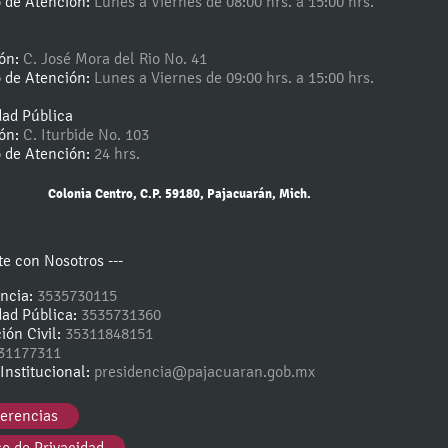
o de Atención:
Lunes a Viernes de 08:00 hrs. a 15:00 hrs.
ión:
C. José Mora del Rio No. 41
o de Atención:
Lunes a Viernes de 09:00 hrs. a 15:00 hrs.
dad Pública
ión:
C. Iturbide No. 103
o de Atención:
24 hrs.
Colonia Centro, C.P. 59180, Pajacuarán, Mich.
e con Nosotros ---
encia:
3535730115
dad Pública:
3535731360
ión Civil:
35311848151
31177311
Institucional:
presidencia@pajacuaran.gob.mx
erencias
so de Privacidad