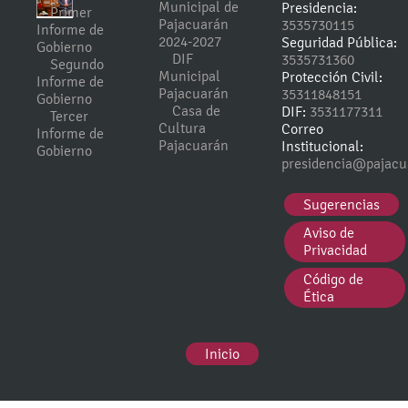
Municipal de
Presidencia:
Primer
Pajacuarán
3535730115
Informe de
2024-2027
Seguridad Pública:
Gobierno
DIF
3535731360
Segundo
Municipal
Protección Civil:
Informe de
Pajacuarán
35311848151
Gobierno
Casa de
DIF:
3531177311
Tercer
Cultura
Correo
Informe de
Pajacuarán
Institucional:
Gobierno
presidencia@pajacu
Sugerencias
Aviso de
Privacidad
Código de
Ética
Inicio