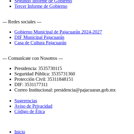
Segundo Informe de Gobierno
Tercer Informe de Gobierno
--- Redes sociales ---
Gobierno Municipal de Pajacuarán 2024-2027
DIF Municipal Pajacuarán
Casa de Cultura Pajacuarán
--- Comunícate con Nosotros ---
Presidencia:
3535730115
Seguridad Pública:
3535731360
Protección Civil:
35311848151
DIF:
3531177311
Correo Institucional:
presidencia@pajacuaran.gob.mx
Sugerencias
Aviso de Privacidad
Código de Ética
Inicio