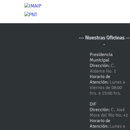
--- Nuestras Oficinas --
-
Presidencia
Municipal
Dirección:
C.
Aldama No. 1
Horario de
Atención:
Lunes a
Viernes de 08:00
hrs. a 15:00 hrs.
DIF
Dirección:
C. José
Mora del Rio No. 41
Horario de
Atención:
Lunes a