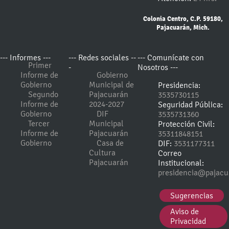
Colonia Centro, C.P. 59180,
Pajacuarán, Mich.
--- Informes ---
--- Redes sociales --
--- Comunícate con
Primer
-
Nosotros ---
Informe de
Gobierno
Gobierno
Municipal de
Presidencia:
Segundo
Pajacuarán
3535730115
Informe de
2024-2027
Seguridad Pública:
Gobierno
DIF
3535731360
Tercer
Municipal
Protección Civil:
Informe de
Pajacuarán
35311848151
Gobierno
Casa de
DIF:
3531177311
Cultura
Correo
Pajacuarán
Institucional:
presidencia@pajacu
Sugerencias
Aviso de
Privacidad