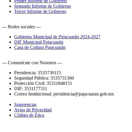
Primer Informe de Gobierno
Segundo Informe de Gobierno
Tercer Informe de Gobierno
--- Redes sociales ---
Gobierno Municipal de Pajacuarán 2024-2027
DIF Municipal Pajacuarán
Casa de Cultura Pajacuarán
--- Comunícate con Nosotros ---
Presidencia:
3535730115
Seguridad Pública:
3535731360
Protección Civil:
35311848151
DIF:
3531177311
Correo Institucional:
presidencia@pajacuaran.gob.mx
Sugerencias
Aviso de Privacidad
Código de Ética