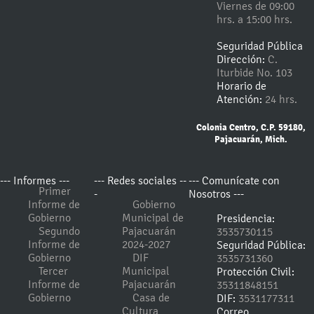
Viernes de 09:00
hrs. a 15:00 hrs.
Seguridad Pública
Dirección:
C.
Iturbide No. 103
Horario de
Atención:
24 hrs.
Colonia Centro, C.P. 59180,
Pajacuarán, Mich.
--- Informes ---
--- Redes sociales --
--- Comunícate con
Primer
-
Nosotros ---
Informe de
Gobierno
Gobierno
Municipal de
Presidencia:
Segundo
Pajacuarán
3535730115
Informe de
2024-2027
Seguridad Pública:
Gobierno
DIF
3535731360
Tercer
Municipal
Protección Civil:
Informe de
Pajacuarán
35311848151
Gobierno
Casa de
DIF:
3531177311
Cultura
Correo