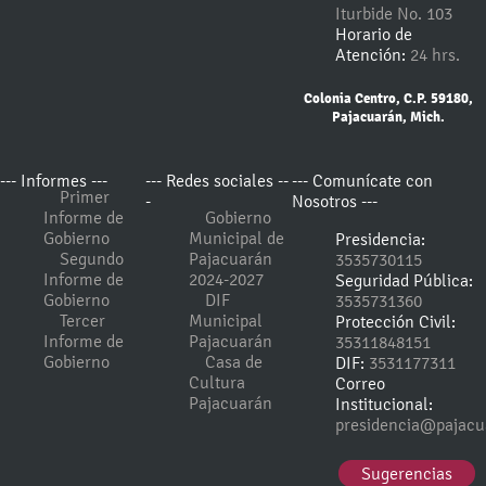
Iturbide No. 103
Horario de
Atención:
24 hrs.
Colonia Centro, C.P. 59180,
Pajacuarán, Mich.
--- Informes ---
--- Redes sociales --
--- Comunícate con
Primer
-
Nosotros ---
Informe de
Gobierno
Gobierno
Municipal de
Presidencia:
Segundo
Pajacuarán
3535730115
Informe de
2024-2027
Seguridad Pública:
Gobierno
DIF
3535731360
Tercer
Municipal
Protección Civil:
Informe de
Pajacuarán
35311848151
Gobierno
Casa de
DIF:
3531177311
Cultura
Correo
Pajacuarán
Institucional:
presidencia@pajacu
Sugerencias