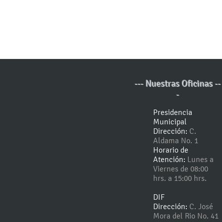
--- Nuestras Oficinas --
-
Presidencia
Municipal
Dirección:
C.
Aldama No. 1
Horario de
Atención:
Lunes a
Viernes de 08:00
hrs. a 15:00 hrs.
DIF
Dirección:
C. José
Mora del Rio No. 41