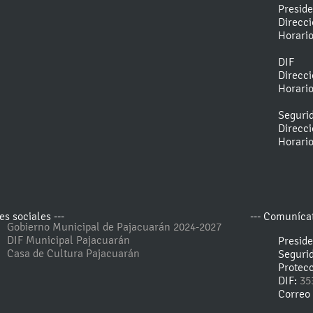
Presid
Direcc
Horari
DIF
Direcc
Horari
Seguri
Direcc
Horari
es sociales ---
--- Comunícat
Gobierno Municipal de Pajacuarán 2024-2027
DIF Municipal Pajacuarán
Presid
Casa de Cultura Pajacuarán
Seguri
Protecc
DIF:
35
Correo 