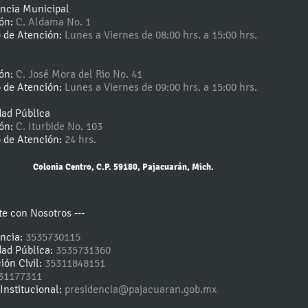
encia Municipal
ión:
C. Aldama No. 1
o de Atención:
Lunes a Viernes de 08:00 hrs. a 15:00 hrs.
ión:
C. José Mora del Rio No. 41
o de Atención:
Lunes a Viernes de 09:00 hrs. a 15:00 hrs.
dad Pública
ión:
C. Iturbide No. 103
o de Atención:
24 hrs.
Colonia Centro, C.P. 59180, Pajacuarán, Mich.
e con Nosotros ---
encia:
3535730115
dad Pública:
3535731360
ión Civil:
35311848151
31177311
Institucional:
presidencia@pajacuaran.gob.mx